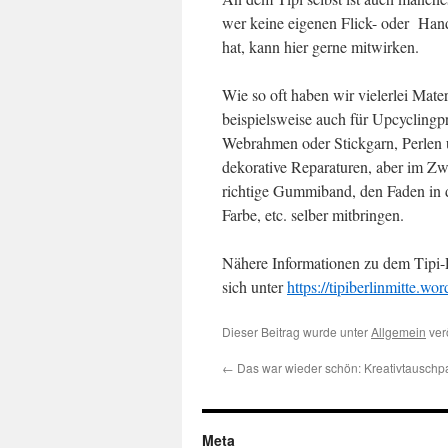
wer keine eigenen Flick- oder Hand
hat, kann hier gerne mitwirken.
Wie so oft haben wir vielerlei Mater
beispielsweise auch für Upcyclingp
Webrahmen oder Stickgarn, Perlen 
dekorative Reparaturen, aber im Zwei
richtige Gummiband, den Faden in 
Farbe, etc. selber mitbringen.
Nähere Informationen zu dem Tipi-P
sich unter
https://tipiberlinmitte.wo
Dieser Beitrag wurde unter
Allgemein
verö
←
Das war wieder schön: Kreativtauschp
Meta