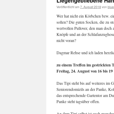
Liegengebliebene Han
Veröffentlicht am
7. August 2018
von
blu
Wer hat nicht ein Körbchen bzw. ei
sollen? Die guten Socken, die zu s
wertvollen Pullover, den man doch 
Knöpfe und an der Schlafanzughose
nicht voran?
Dagmar Rehse und ich laden herzli
zu einem Treffen im gestrickten T
Freitag, 24. August von 16 bis 19
Das Tipi steht bis auf weiteres im G
Seniorendomizils an der Panke, Kol
das entsprechende Gartentor am Du
Panke steht tagsüber offen.
An dem Tipi selbst ist auch manches