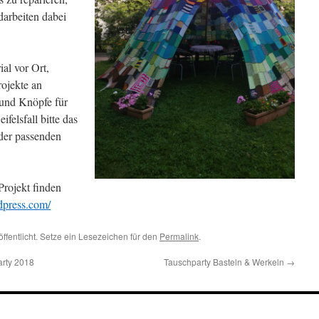
arbeiten dabei
ial vor Ort,
rojekte an
und Knöpfe für
felsfall bitte das
der passenden
rojekt finden
rdpress.com/
ffentlicht. Setze ein Lesezeichen für den
Permalink
.
arty 2018
Tauschparty Basteln & Werkeln
→