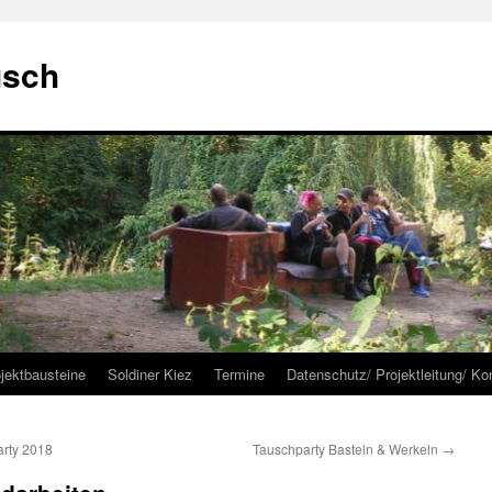
usch
jektbausteine
Soldiner Kiez
Termine
Datenschutz/ Projektleitung/ Ko
arty 2018
Tauschparty Basteln & Werkeln
→