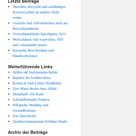
Letzte Beiträge
Tauschen, Recyceln und nachhaltiger
Konsum gehen an anderer Stelle
weiter
Gestecke und Adventskränze auch aus
Recyclingmaterial
Vorweihnachtliche Tauschparty 2019
Wertschätzen statt wegwerfen, DIY
und voneinander lernen
Kiezgrün, Rest-Textilien und
Handwerkskunst
Weiterführende Links
Helfen mit Sachspenden Berlin
Repair-Cafe Soldiner Kiez
Komm & Sieh-Läden/ Textilhafen
Zero Waste Berlin ohne Abfall
Mundraub: Die Karte
Schenkflohmarkt Pankow
Wikipedia: Wedding und
Gesundbrunnen
Das Tauschwiki
Quartiersmanagement Soldiner Straße
Archiv der Beiträge