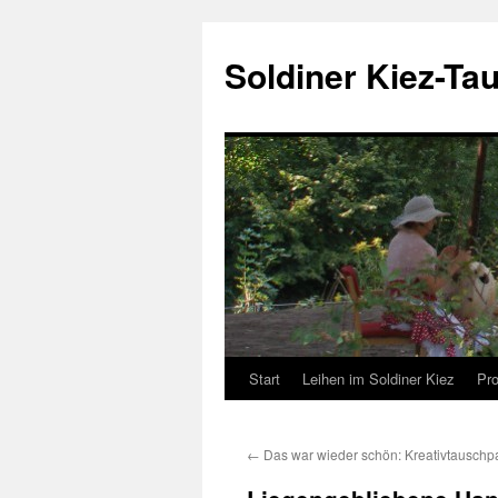
Zum
Inhalt
Soldiner Kiez-Ta
springen
Start
Leihen im Soldiner Kiez
Pro
←
Das war wieder schön: Kreativtauschp